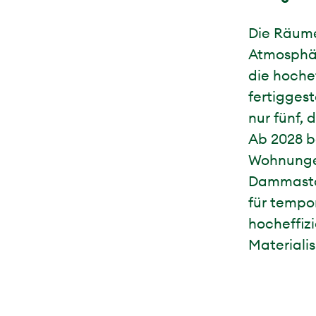
Die Räume
Atmosphär
die hoche
fertigges
nur fünf, 
Ab 2028 b
Wohnungen
Dammastoc
für tempo
hocheffiz
Materialis