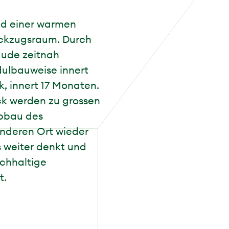
nd einer warmen
ückzugsraum. Durch
äude zeitnah
dulbauweise innert
k, innert 17 Monaten.
ck werden zu grossen
Abbau des
nderen Ort wieder
 weiter denkt und
achhaltige
t.