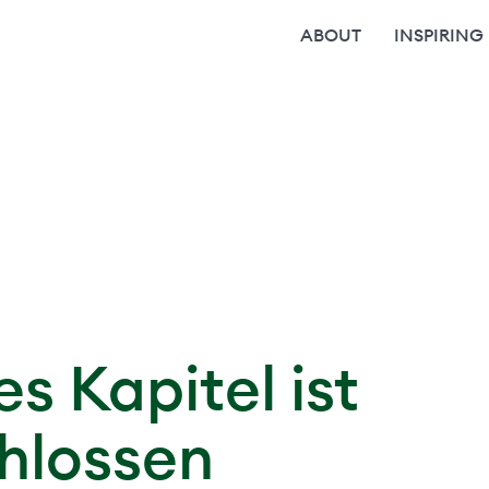
ABOUT
INSPIRING
Who we are
Future
Formula
Team
Digital
Career
Building
es Kapitel ist
hlossen